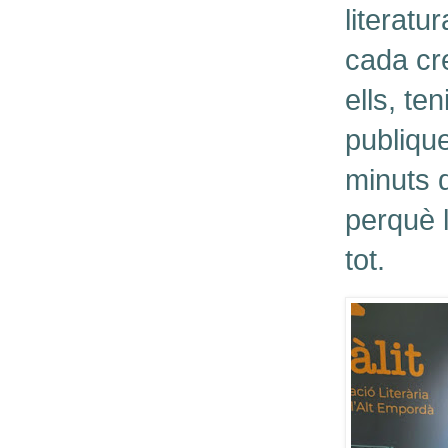
literatu
cada cre
ells, te
publiqu
minuts d
perquè l
tot.