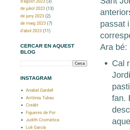
Sant Jor
d’agost 2023
(3)
de juliol 2023
(13)
anterior
de juny 2023
(2)
passat i
de maig 2023
(7)
d’abril 2023
(11)
correspo
Ara bé:
CERCAR EN AQUEST
BLOG
Cal 
Jordi
INSTAGRAM
past
Anabel Gardell
fan. 
Antònia Tubau
Creàlit
desco
Figueres de Por
aque
Judith Cromàtica
Loli García