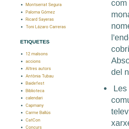
com 
Montserrat Segura
Paloma Gómez
mona
Ricard Sayeras
nomé
Toni Lázaro Carreras
l’en
ETIQUETES
cobr
12 malsons
Abso
accions
Altres autors
del 
Antònia Tubau
Baidefest
Les
Biblioteca
comu
calendari
Capmany
tele
Carme Ballús
CatCon
xarxe
Concurs