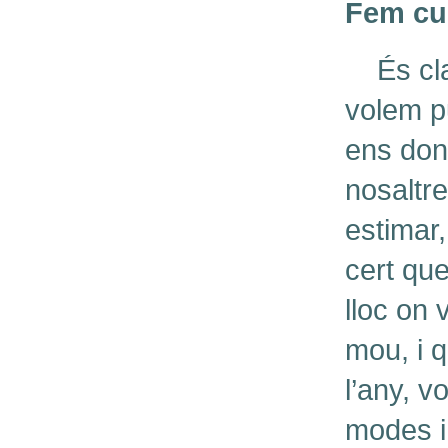
Fem cu
És cl
volem 
ens don
nosaltre
estimar
cert qu
lloc on 
mou, i q
l’any, v
modes i 