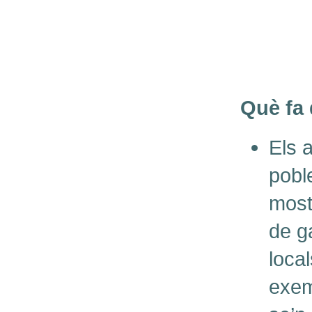
Què fa 
Els 
pobl
most
de g
local
exem