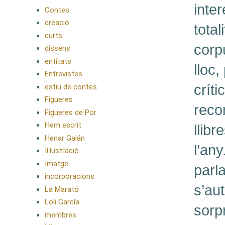
inter
Contes
creació
total
curts
corpu
disseny
entitats
lloc
Entrevistes
crít
estiu de contes
Figueres
reco
Figueres de Por
Hem escrit
llibr
Henar Galán
l’an
Il·lustració
Imatge
parla
incorporacions
s’au
La Marató
Loli García
sorp
membres