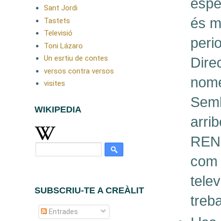
espe
Sant Jordi
és m
Tastets
Televisió
perio
Toni Lázaro
Un esrtiu de contes
Dire
versos contra versos
nomé
visites
Semb
WIKIPEDIA
arrib
RENF
com 
telev
SUBSCRIU-TE A CREÀLIT
treba
Entrades