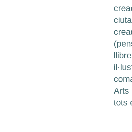
crea
ciut
cread
(pen
llibr
il·lu
coma
Arts
tots 