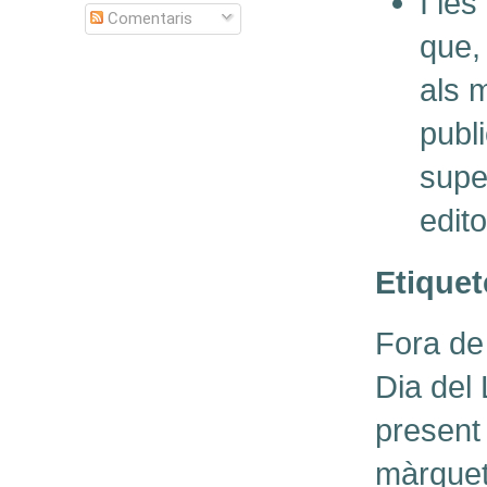
I les
Comentaris
que,
als m
publi
supe
edito
Etiquet
Fora de 
Dia del 
present 
màrqueti