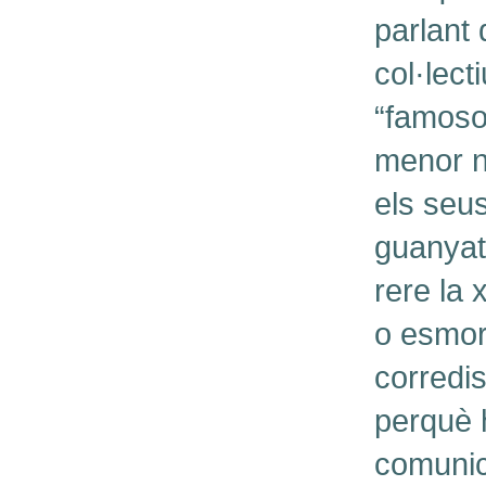
parlant 
col·lect
“famosos
menor n
els seu
guanyat
rere la 
o esmorz
corredis
perquè 
comunic