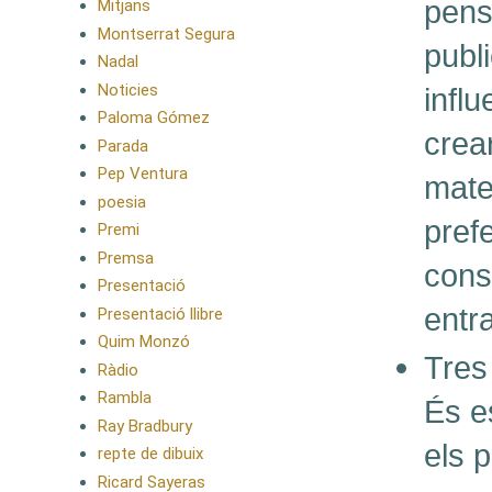
pens
Mitjans
Montserrat Segura
publ
Nadal
Noticies
infl
Paloma Gómez
crear
Parada
Pep Ventura
mate
poesia
pref
Premi
Premsa
cons
Presentació
entra
Presentació llibre
Quim Monzó
Tres
Ràdio
Rambla
És e
Ray Bradbury
els 
repte de dibuix
Ricard Sayeras