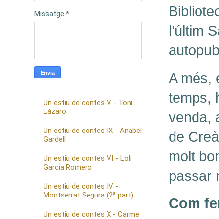
Bibliote
Missatge
*
l’últim 
autopubl
A més, e
temps, h
Un estiu de contes V - Toni
Lázaro
venda, 
Un estiu de contes IX - Anabel
de Creàl
Gardell
molt bo
Un estiu de contes VI - Loli
García Romero
passar 
Un estiu de contes IV -
Montserrat Segura (2ª part)
Com fer
Un estiu de contes X - Carme