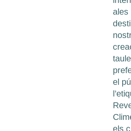
inte
ales
dest
nost
crea
taul
pref
el p
l’eti
Reve
Clim
els 