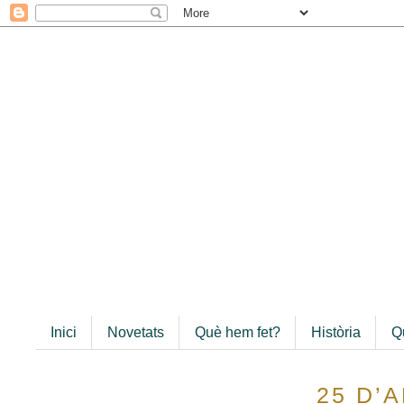
Inici
Novetats
Què hem fet?
Història
Q
25 D’A