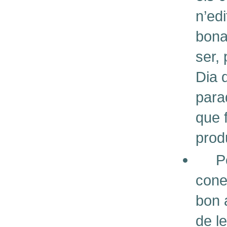
n’ed
bona
ser, 
Dia d
para
que 
prod
Per 
cone
bon 
de l