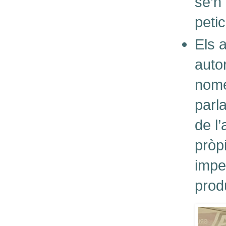
se’n
petic
Els 
autor
només
parl
de l’
pròp
impe
prod