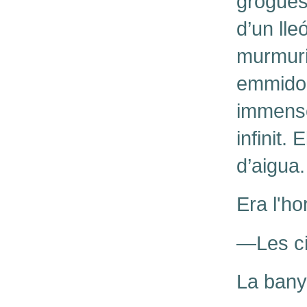
grogues
d’un lle
murmuri 
emmidon
immensos
infinit.
d’aigua
Era l'ho
—Les c
La banye