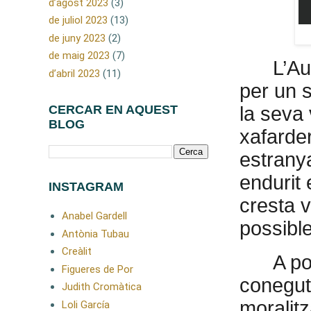
d’agost 2023
(3)
de juliol 2023
(13)
de juny 2023
(2)
de maig 2023
(7)
L’Au
d’abril 2023
(11)
per un s
la seva
CERCAR EN AQUEST
BLOG
xafarde
estrany
endurit 
INSTAGRAM
cresta 
Anabel Gardell
possibl
Antònia Tubau
Creàlit
A po
Figueres de Por
conegut 
Judith Cromàtica
moralitz
Loli García