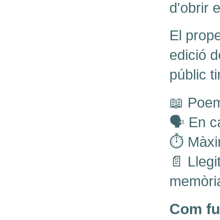
d'obrir 
El prope
edició 
públic t
📖 Poem
🗣 En ca
⏱ Màxi
📄 Llegi
memòri
Com fu