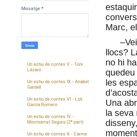
estaquir
Missatge
*
converse
Marc, el
–Vei
llocs? L
no hi h
Un estiu de contes V - Toni
Lázaro
quedeu 
les espa
Un estiu de contes IX - Anabel
Gardell
d’acosta
Un estiu de contes VI - Loli
Una abr
García Romero
la seva 
Un estiu de contes IV -
disseny,
Montserrat Segura (2ª part)
moment 
Un estiu de contes X - Carme