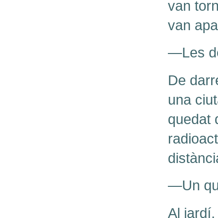
van torn
van apa
—Les d
De darre
una ciut
quedat d
radioact
distànci
—Un qua
Al jardí