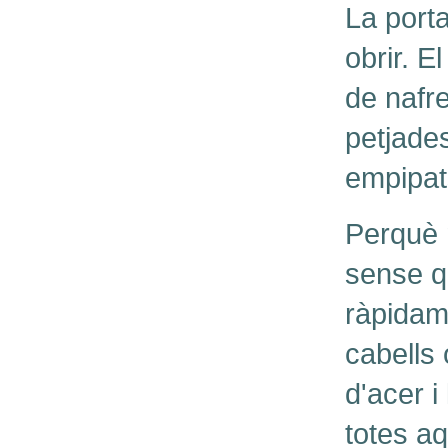
La port
obrir. E
de nafre
petjades
empipats
Perquè n
sense q
ràpidam
cabells
d'acer i
totes a