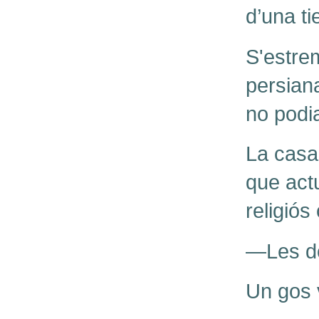
d’una t
S'estrem
persiana
no podia
La casa 
que actu
religiós
—Les do
Un gos v