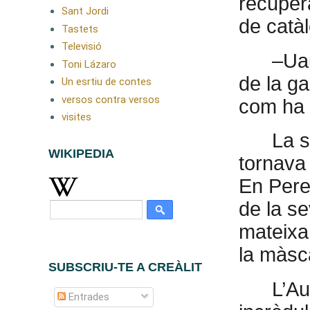
recupera
Sant Jordi
de catàl
Tastets
Televisió
–Uau
Toni Lázaro
de la g
Un esrtiu de contes
versos contra versos
com ha 
visites
La s
WIKIPEDIA
tornava
En Pere
de la se
mateixa 
la màsc
SUBSCRIU-TE A CREÀLIT
L’Au
Entrades