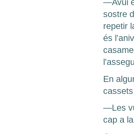
—Avui é
sostre d
repetir 
és l'ani
casamen
l'assegu
En algun
cassets 
—Les vui
cap a la