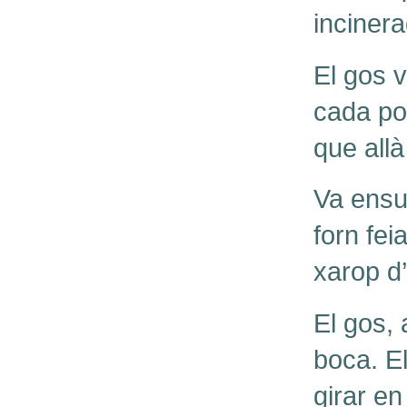
inciner
El gos 
cada por
que allà
Va ensum
forn fei
xarop d
El gos, 
boca. El
girar e