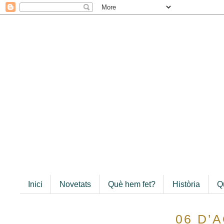
Inici
Novetats
Què hem fet?
Història
Q
06 D’