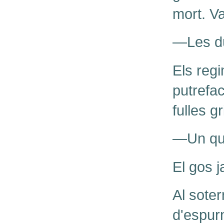
mort. Va
—Les du
Els reg
putrefac
fulles g
—Un qua
El gos j
Al soter
d'espur