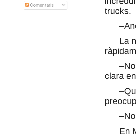
incrèdul
Comentaris
trucks.
–An
La n
ràpidame
–No,
clara e
–Què
preocup
–No 
En M