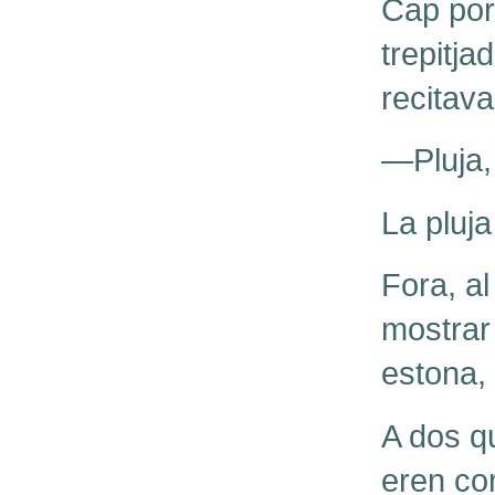
Cap port
trepitja
recitav
—Pluja,
La pluja
Fora, al
mostrar 
estona, 
A dos qu
eren co