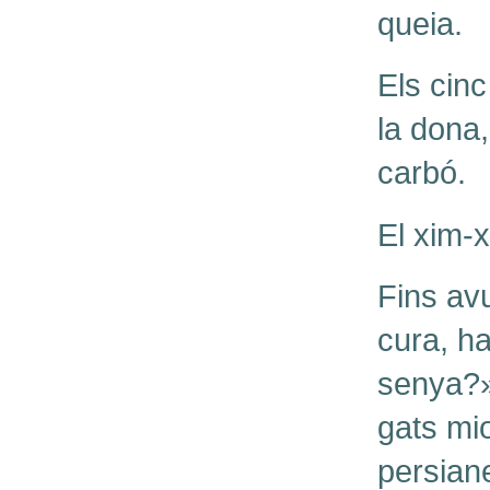
queia.
Els cinc
la dona,
carbó.
El xim-x
Fins avu
cura, ha
senya?».
gats mio
persian