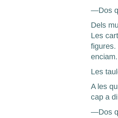
—Dos qu
Dels mur
Les car
figures.
enciam.
Les taul
A les qu
cap a d
—Dos qu