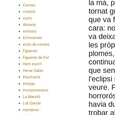
la mà, p
Contes
tornat g
creació
que va f
curts
disseny
cara: no
entitats
va deixa
Entrevistes
les prò
estiu de contes
Figueres
plomes,
Figueres de Por
continu
Hem escrit
que sent
Henar Galán
Il·lustració
l'eclips
Imatge
veure. P
incorporacions
horrorós
La Marató
havia du
Loli García
membres
trobar 