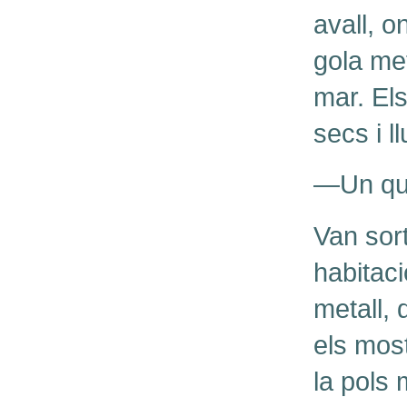
avall, 
gola met
mar. Els
secs i l
—Un qua
Van sort
habitac
metall,
els most
la pols