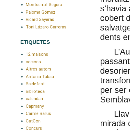
Montserrat Segura
s'havia 
Paloma Gómez
cobert d
Ricard Sayeras
salvatge
Toni Lázaro Carreras
dents en
ETIQUETES
L’Au
12 malsons
passant
accions
desorie
Altres autors
Antònia Tubau
transfor
Baidefest
per ser 
Biblioteca
Semblav
calendari
Capmany
Llav
Carme Ballús
CatCon
mirada 
Concurs