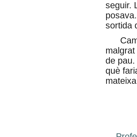
seguir.
posava.
sortida
Cami
malgrat 
de pau.
què fari
mateixa
Profe