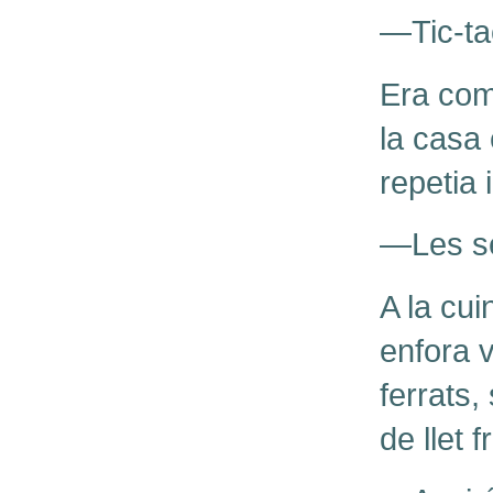
—Tic-tac
Era com
la casa 
repetia 
—Les set
A la cui
enfora v
ferrats,
de llet f