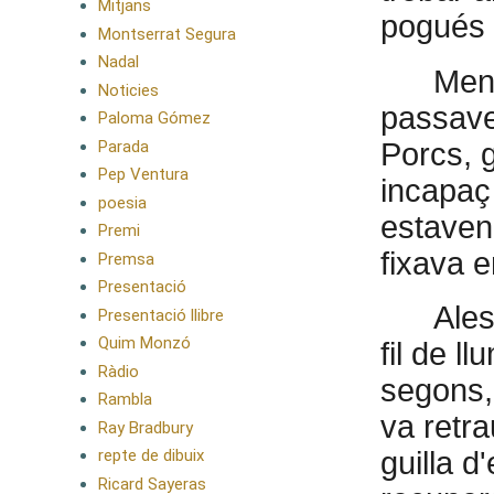
Mitjans
pogués 
Montserrat Segura
Nadal
Ment
Noticies
passave
Paloma Gómez
Parada
Porcs, g
Pep Ventura
incapaç 
poesia
estaven
Premi
fixava e
Premsa
Presentació
Ales
Presentació llibre
Quim Monzó
fil de l
Ràdio
segons, 
Rambla
va retra
Ray Bradbury
repte de dibuix
guilla d
Ricard Sayeras