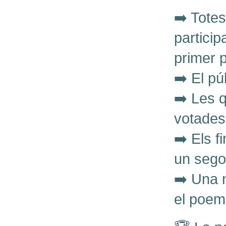
➡️ Tote
partici
primer 
➡️ El pú
➡️ Les 
votades 
➡️ Els f
un seg
➡️ Una 
el poem