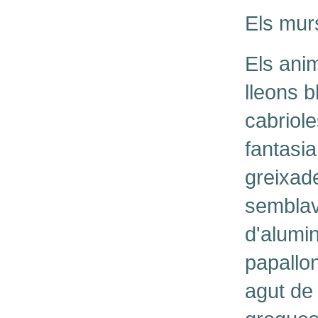
Els mur
Els anim
lleons b
cabriole
fantasi
greixade
semblav
d'alumini
papallo
agut de 