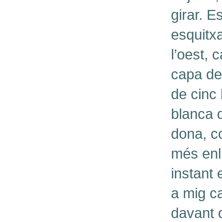
girar. E
esquitxa
l’oest, 
capa de 
de cinc 
blanca 
dona, co
més enll
instant 
a mig c
davant d