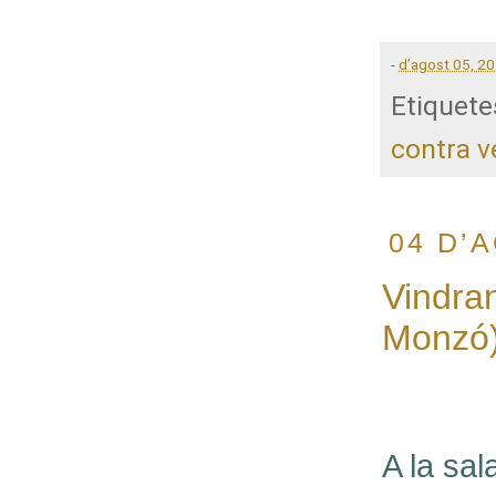
-
d’agost 05, 2
Etiquete
contra v
04 D’
Vindra
Monzó
A la sal