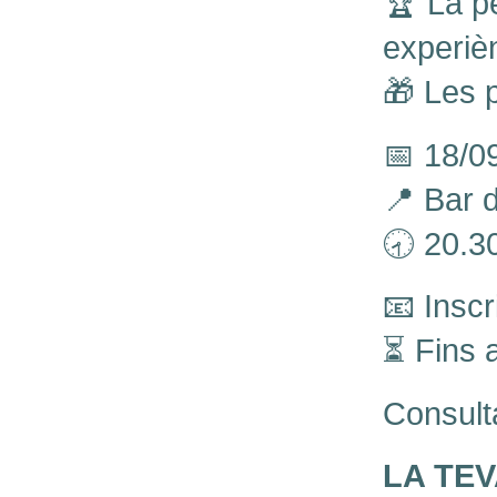
🏆 La p
experièn
🎁 Les 
📅 18/0
📍 Bar 
🕣 20.3
📧 Insc
⏳ Fins 
Consult
LA TEV