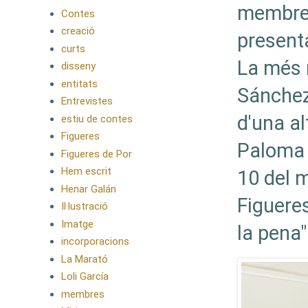
membres
Contes
creació
presenta
curts
La més 
disseny
entitats
Sánche
Entrevistes
d'una al
estiu de contes
Figueres
Paloma 
Figueres de Por
Hem escrit
10 del m
Henar Galán
Figueres
Il·lustració
Imatge
la pena"
incorporacions
La Marató
Loli García
membres