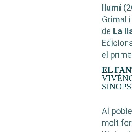
llumí
(20
Grimal 
de
La ll
Edicions
el prime
EL FA
VIVÈNC
SINOPS
Al poble
molt for