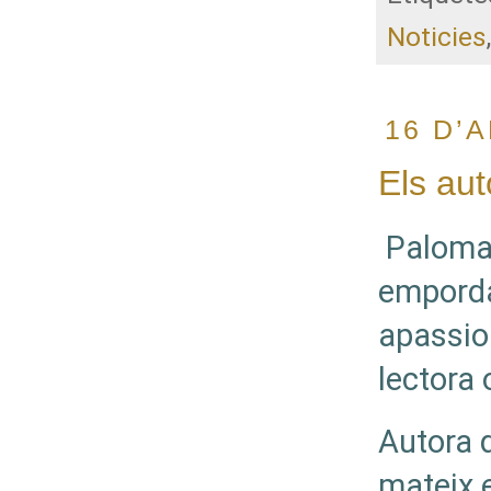
Noticies
16 D’A
Els aut
Paloma 
emporda
apassio
lectora 
Autora d
mateix 