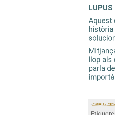
LUPUS
Aquest é
història
solucion
Mitjança
llop als
parla de
importàn
-
d’abril 17, 202
Etiquete