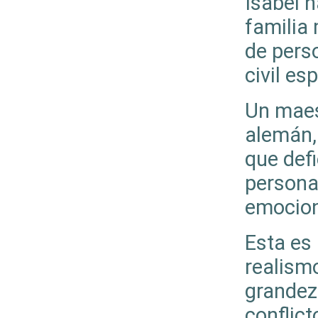
Isabel n
familia 
de perso
civil e
Un maes
alemán,
que defi
persona
emocion
Esta es
realismo
grandez
conflict