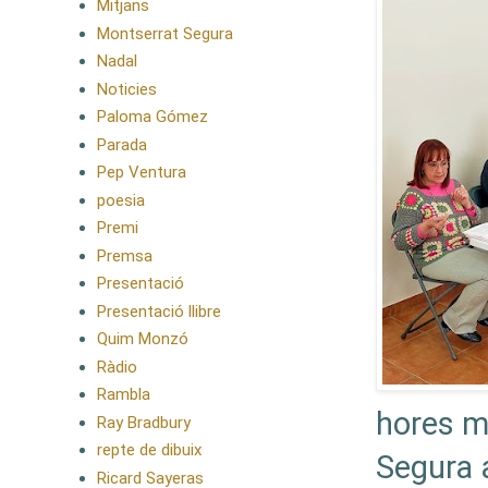
Mitjans
Montserrat Segura
Nadal
Noticies
Paloma Gómez
Parada
Pep Ventura
poesia
Premi
Premsa
Presentació
Presentació llibre
Quim Monzó
Ràdio
Rambla
hores mé
Ray Bradbury
repte de dibuix
Segura 
Ricard Sayeras