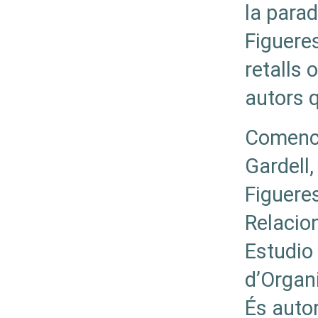
la para
Figuere
retalls 
autors q
Comence
Gardell
Figueres
Relacio
Estudio 
d’Organi
És autor