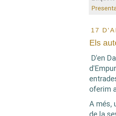
Presenta
17 D’A
Els aut
D'en Dav
d'Empur
entrades
oferim a
A més, 
de la s