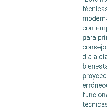
técnica
moderna
contemp
para pri
consejos
día a dí
bienesta
proyecc
erróneo
funcion
técnicas