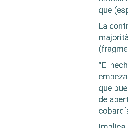
que (esp
La contr
majorità
(fragme
"El hech
empezar
que pue
de apert
cobardí
Implica 