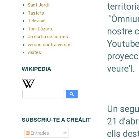
territori
Sant Jordi
Tastets
"'Òmnium
Televisió
Toni Lázaro
nostre 
Un esrtiu de contes
Youtube 
versos contra versos
visites
proyecc
veure'l.
WIKIPEDIA
Un segui
21 d'abr
SUBSCRIU-TE A CREÀLIT
ells de
Entrades