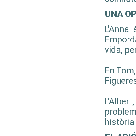
UNA OP
L'Anna é
Empordà
vida, pe
En Tom, 
Figuere
L'Albert
probleme
història