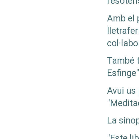
l'esoter
Amb el p
lletrafer
col·labo
També t
Esfinge"
Avui us
"Medita
La sinop
"Este li