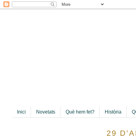
Inici
Novetats
Què hem fet?
Història
Q
29 D’A