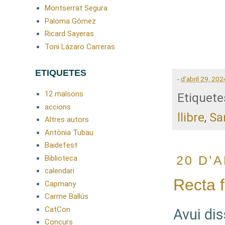
Montserrat Segura
Paloma Gómez
Ricard Sayeras
Toni Lázaro Carreras
ETIQUETES
-
d’abril 29, 202
12 malsons
Etiquete
accions
llibre
,
Sa
Altres autors
Antònia Tubau
Baidefest
20 D’A
Biblioteca
calendari
Recta f
Capmany
Carme Ballús
CatCon
Avui dis
Concurs