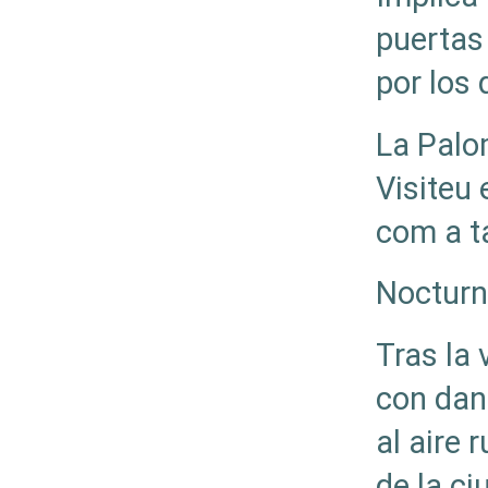
puertas 
por los 
La Palom
Visiteu 
com a t
Noctur
Tras la 
con dan
al aire r
de la ci