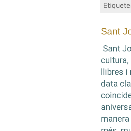
Etiquete
Sant J
Sant Jo
cultura,
llibres 
data cla
coincid
aniversa
manera 
més, mu