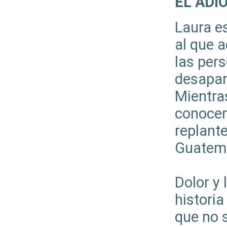
EL ADI
Laura es
al que a
las per
desapar
Mientra
conocerá
replante
Guatemal
Dolor y 
historia
que no s