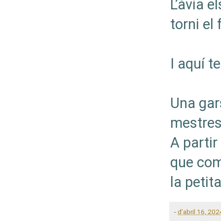
L’àvia e
torni el
I aquí t
Una gar
mestres 
A partir
que com
la petit
-
d’abril 16, 202