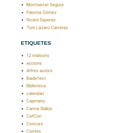
Montserrat Segura
Paloma Gómez
Ricard Sayeras
Toni Lázaro Carreras
ETIQUETES
12 malsons
accions
Altres autors
Baidefest
Biblioteca
calendari
Capmany
Carme Ballús
CatCon
Concurs
Contes