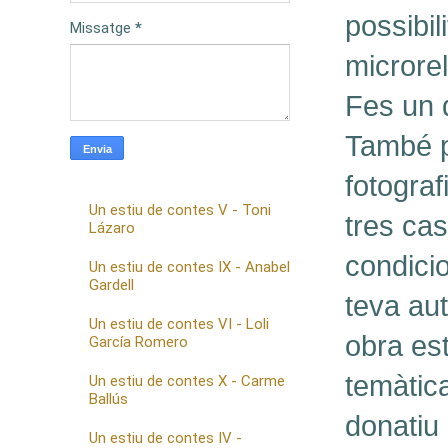
possibil
Missatge
*
microrel
Fes un d
També p
fotograf
Un estiu de contes V - Toni
tres ca
Lázaro
condicio
Un estiu de contes IX - Anabel
Gardell
teva aut
Un estiu de contes VI - Loli
obra est
García Romero
temàtica
Un estiu de contes X - Carme
Ballús
donatiu
Un estiu de contes IV -