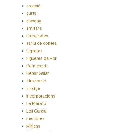
creació
curts
disseny
entitats
Entrevistes
estiu de contes
Figueres
Figueres de Por
Hem escrit
Henar Galán
Il·lustració
Imatge
incorporacions
La Marató
Loli García
membres
Mitjans