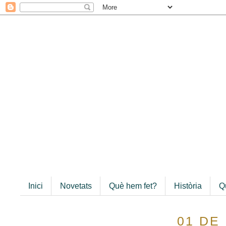
Inici
Novetats
Què hem fet?
Història
Q
01 DE