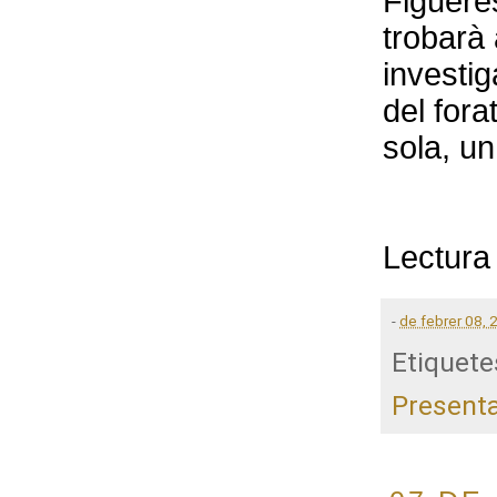
Figuere
trobarà
investig
del fora
sola, u
Lectura
-
de febrer 08, 
Etiquete
Presenta