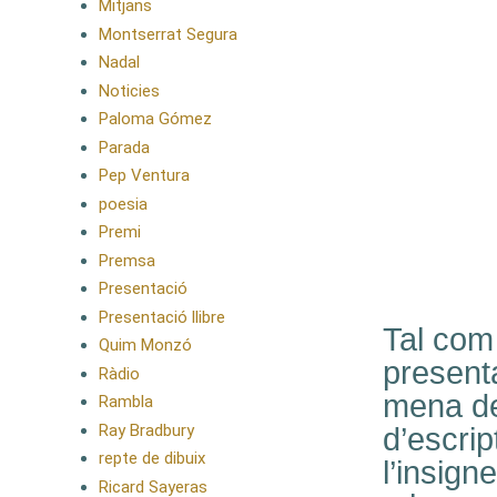
Mitjans
Montserrat Segura
Nadal
Noticies
Paloma Gómez
Parada
Pep Ventura
poesia
Premi
Premsa
Presentació
Presentació llibre
Tal com
Quim Monzó
presenta
Ràdio
mena de 
Rambla
Ray Bradbury
d’escrip
repte de dibuix
l’insign
Ricard Sayeras