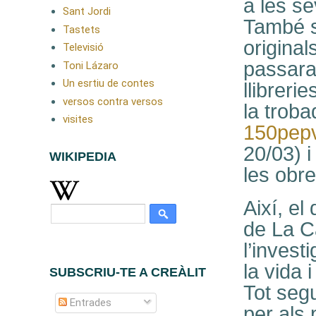
a les se
Sant Jordi
També s
Tastets
original
Televisió
passara
Toni Lázaro
Un esrtiu de contes
llibreri
versos contra versos
la troba
visites
150pep
20/03) i
WIKIPEDIA
les obre
Així, el
de La Ca
l’invest
la vida 
SUBSCRIU-TE A CREÀLIT
Tot segu
Entrades
per als 