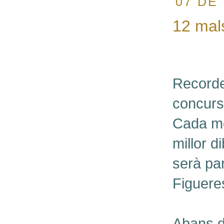
07 DE
12 mal
Recorde
concurs
Cada me
millor d
serà par
Figuere
Abans de