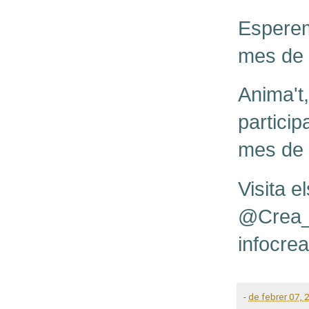
Esperem
mes de 
Anima't,
particip
mes de 
Visita 
@Crea_li
infocre
-
de febrer 07, 