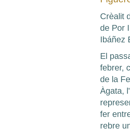
Crèalit 
de Por I
Ibáñez 
El pass
febrer, c
de la F
Àgata, l
represen
fer entr
rebre un