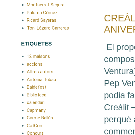
Montserrat Segura
Paloma Gómez
CREÀL
Ricard Sayeras
ANIVE
Toni Lázaro Carreras
ETIQUETES
El prop
12 malsons
composi
accions
Ventura
Altres autors
Antònia Tubau
Pep Ven
Baidefest
podia fa
Biblioteca
calendari
Creàlit
Capmany
perquè 
Carme Ballús
CatCon
commem
Concurs