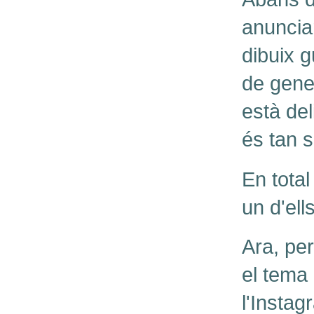
anuncia
dibuix 
de gener
està de
és tan s
En total
un d'ell
Ara, pe
el tema 
l'Insta