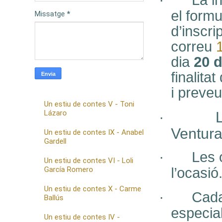
·
La i
el formu
Missatge
*
d’inscri
correu
dia
20 
finalita
i preveu
Un estiu de contes V - Toni
Lázaro
·
Ventura
Un estiu de contes IX - Anabel
Gardell
·
Les 
Un estiu de contes VI - Loli
García Romero
l’ocasió
Un estiu de contes X - Carme
·
Cada
Ballús
especial
Un estiu de contes IV -