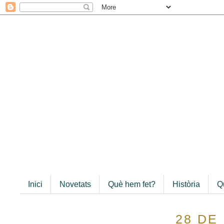
Inici
Novetats
Què hem fet?
Història
Q
28 DE