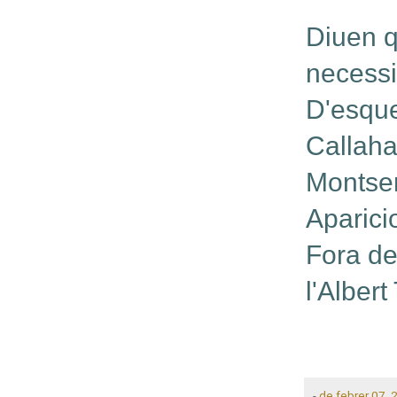
Diuen q
necessi
D'esque
Callah
Montser
Aparici
Fora de
l'Albert
-
de febrer 07, 