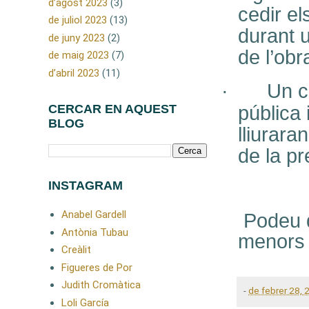
d’agost 2023
(3)
cedir el
de juliol 2023
(13)
durant 
de juny 2023
(2)
de l’obr
de maig 2023
(7)
d’abril 2023
(11)
·
Un co
pública 
CERCAR EN AQUEST
BLOG
lliurara
de la p
INSTAGRAM
Anabel Gardell
Podeu de
Antònia Tubau
menor
Creàlit
Figueres de Por
Judith Cromàtica
-
de febrer 28, 
Loli García