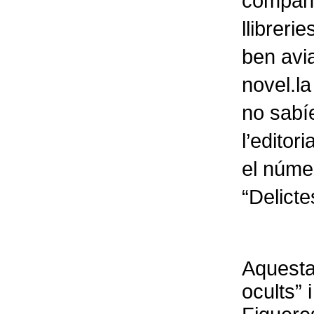
company
llibreri
ben avia
novel.la
no sabí
l’editor
el númer
“Delicte
Aquesta
ocults” 