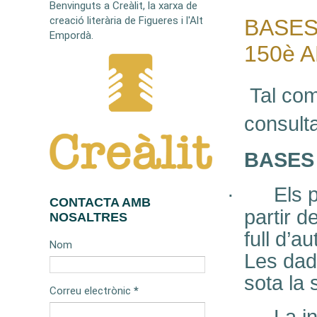
Benvinguts a Creàlit, la xarxa de
creació literària de Figueres i l'Alt
BASES
Empordà.
150è 
T
al com
consulta
BASES 
·
Els 
CONTACTA AMB
partir d
NOSALTRES
full d’a
Nom
Les dad
sota la 
Correu electrònic
*