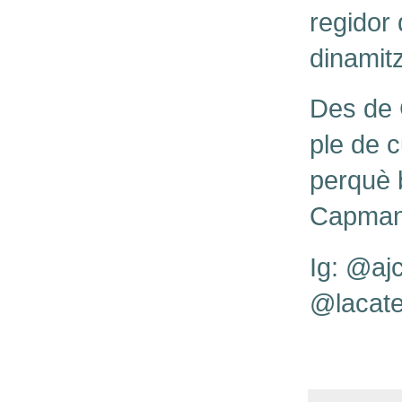
regidor 
dinamit
Des de C
ple de c
perquè 
Capma
Ig: @a
@lacate