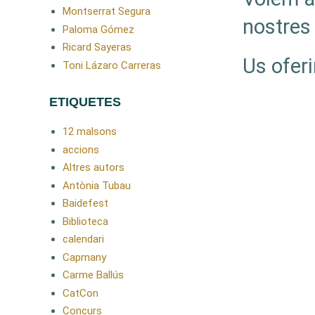
Montserrat Segura
nostres
Paloma Gómez
Ricard Sayeras
Us oferi
Toni Lázaro Carreras
ETIQUETES
12 malsons
accions
Altres autors
Antònia Tubau
Baidefest
Biblioteca
calendari
Capmany
Carme Ballús
CatCon
Concurs