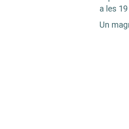
a les 19
Un magní