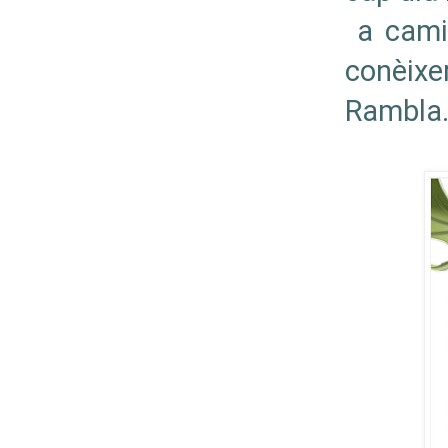
a camin
conèix
Rambla