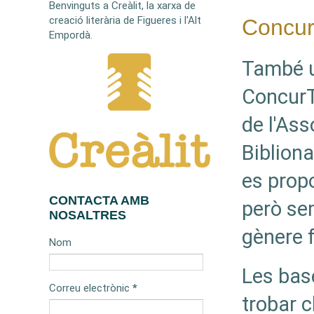
Benvinguts a Creàlit, la xarxa de
creació literària de Figueres i l'Alt
ConcurT
Empordà.
També u
ConcurT
de l'Ass
Biblion
es prop
CONTACTA AMB
però se
NOSALTRES
gènere 
Nom
Les bas
Correu electrònic
*
trobar 