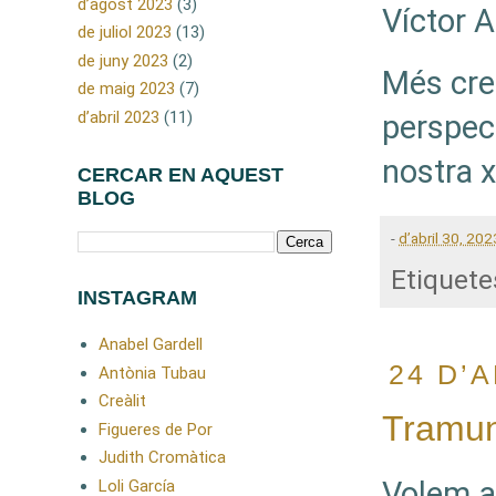
d’agost 2023
(3)
Víctor 
de juliol 2023
(13)
de juny 2023
(2)
Més cre
de maig 2023
(7)
d’abril 2023
(11)
perspect
nostra x
CERCAR EN AQUEST
BLOG
-
d’abril 30, 202
Etiquete
INSTAGRAM
Anabel Gardell
24 D’A
Antònia Tubau
Creàlit
Tramun
Figueres de Por
Judith Cromàtica
Volem a
Loli García