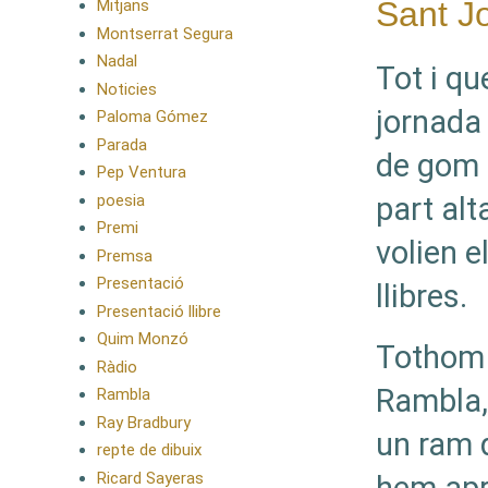
Sant J
Mitjans
Montserrat Segura
Nadal
Tot i qu
Noticies
jornada
Paloma Gómez
Parada
de gom a
Pep Ventura
poesia
part alt
Premi
volien e
Premsa
Presentació
llibres.
Presentació llibre
Quim Monzó
Tothom a
Ràdio
Rambla, 
Rambla
Ray Bradbury
un ram q
repte de dibuix
Ricard Sayeras