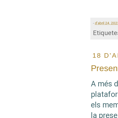
-
d’abril 24, 202
Etiquete
18 D’A
Present
A més d
platafo
els mem
la prese