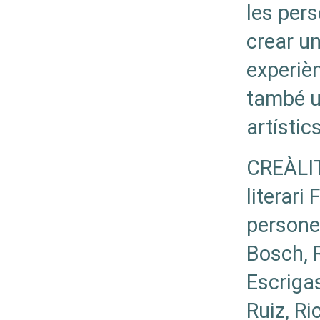
les pers
crear un
experièn
també u
artístic
CREÀLIT
literari
persone
Bosch, R
Escriga
Ruiz, Ri