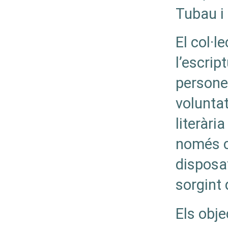
Tubau i 
El col·l
l’escrip
persones
voluntat
literàri
només c
disposat
sorgint 
Els obj