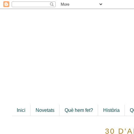
Inici
Novetats
Què hem fet?
Història
Q
30 D’A