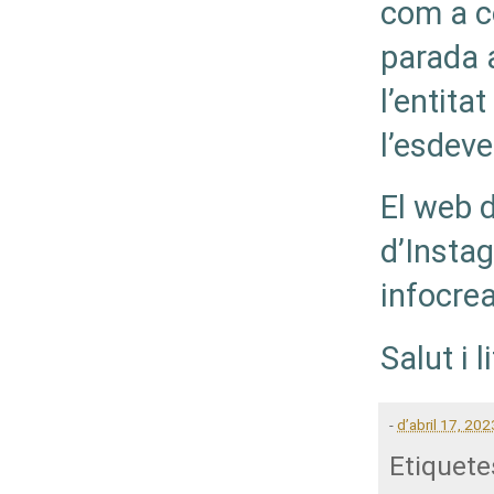
com a co
parada 
l’entita
l’esdeve
El web 
d’Insta
infocre
Salut i l
-
d’abril 17, 202
Etiquete