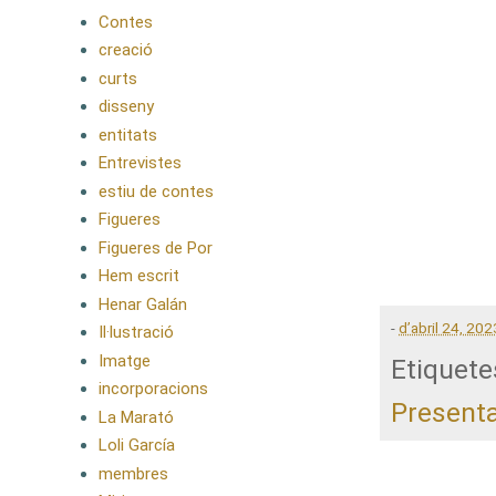
Contes
creació
curts
disseny
entitats
Entrevistes
estiu de contes
Figueres
Figueres de Por
Hem escrit
Henar Galán
-
d’abril 24, 202
Il·lustració
Imatge
Etiquete
incorporacions
Present
La Marató
Loli García
membres