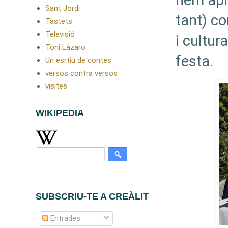
hem apro
Sant Jordi
tant) co
Tastets
Televisió
i cultur
Toni Lázaro
festa.
Un esrtiu de contes
versos contra versos
visites
WIKIPEDIA
SUBSCRIU-TE A CREÀLIT
Entrades