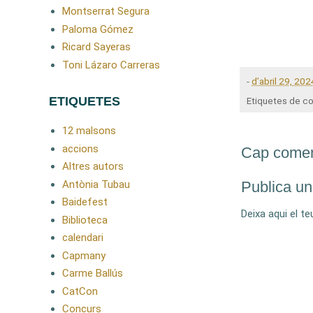
Montserrat Segura
Paloma Gómez
Ricard Sayeras
Toni Lázaro Carreras
-
d’abril 29, 202
ETIQUETES
Etiquetes de c
12 malsons
accions
Cap comen
Altres autors
Antònia Tubau
Publica un
Baidefest
Deixa aqui el t
Biblioteca
calendari
Capmany
Carme Ballús
CatCon
Concurs