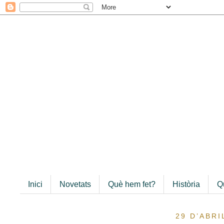
Inici
Novetats
Què hem fet?
Història
Q
29 D’ABRI