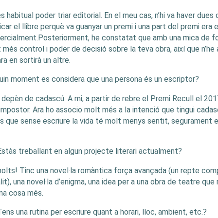
s habitual poder triar editorial. En el meu cas, n’hi va haver dues
icar el llibre perquè va guanyar un premi i una part del premi era ed
rcialment.Posteriorment, he constatat que amb una mica de for
 més control i poder de decisió sobre la teva obra, així que n’he a
ara en sortirà un altre.
uin moment es considera que una persona és un escriptor?
 depèn de cadascú. A mi, a partir de rebre el Premi Recull el 2
’impostor. Ara ho associo molt més a la intenció que tingui cadascú
s que sense escriure la vida té molt menys sentit, segurament et
Estàs treballant en algun projecte literari actualment?
olts! Tinc una novel·la romàntica força avançada (un repte com
lit), una novel·la d’enigma, una idea per a una obra de teatre que
na cosa més.
Tens una rutina per escriure quant a horari, lloc, ambient, etc.?