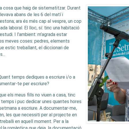
na cosa que haig de sistematitzar. Durant
levava abans de les 6 del matí i
 estona; ara és més cap al vespre, un cop
da laboral. El lloc, sí: tinc una habitació
studi. I l’ambient: m’agrada estar
les meves coses: pedres, elements
que estic treballant, el diccionari de
...
Quant temps dediques a escriure i/o a
mentar-te per escriure?
que els meus fills no viuen a casa, tinc
temps i puc dedicar unes quantes hores
 setmana a escriure. A documentar-me,
n, les que necessiti per al projecte en
treballi en aquell moment. Per a la
l·la romàntica que deia, la documentació