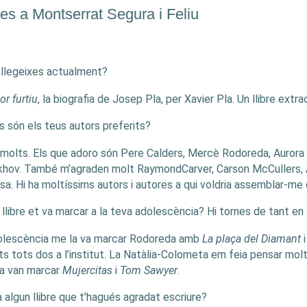
es a Montserrat Segura i Feliu
llegeixes actualment?
or furtiu
, la biografia de Josep Pla, per Xavier Pla. Un llibre extra
s són els teus autors preferits?
molts. Els que adoro són Pere Calders, Mercè Rodoreda, Aurora
hov. També m’agraden molt RaymondCarver, Carson McCullers, A
sa. Hi ha moltíssims autors i autores a qui voldria assemblar-me 
 llibre et va marcar a la teva adolescència? Hi tornes de tant en
olescència me la va marcar Rodoreda amb
La plaça del Diamant
i
its tots dos a l’institut. La Natàlia-Colometa em feia pensar mol
a van marcar
Mujercitas
i
Tom Sawyer
.
a algun llibre que t'hagués agradat escriure?