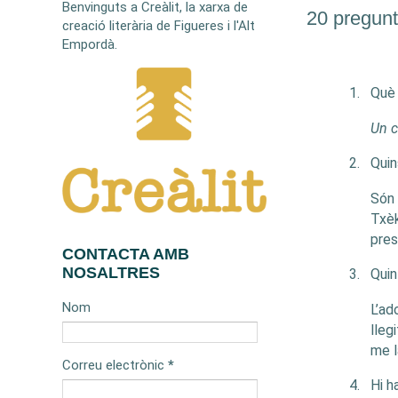
Benvinguts a Creàlit, la xarxa de
20 pregunt
creació literària de Figueres i l'Alt
Empordà.
1.
Què 
Un c
2.
Quin
Són 
Txèk
pres
CONTACTA AMB
NOSALTRES
3.
Quin
Nom
L’ad
lleg
me l
Correu electrònic
*
4.
Hi h