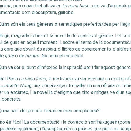
ínima, però quan treballava en
La reina faraó
, que va d’arqueolog
mentació com d’escriptura, gairebé.
Quins són els teus gèneres o temàtiques preferits/des per llegir 
llegir, m’agrada sobretot la novel·la de qualsevol gènere. I el co
ui de gust en aquell moment. I, sobre el tema de la documentació
a obra que sovint és assaig, o llibres de coneixements, o altres
 de
gore
o de
bizarro
. No seria el meu estil.
Quin va ser el punt d’inflexióo la inspiració per triar aquest gèner
èn! Per a
La reina faraó
, la motivació va ser escriure un conte in
 contracte Wong
, una coneixença i treballar en una oficina on ten
er un encàrrec, i la novel·la d’enigma que tinc a mitges ve d’un 
 concrets.
Quina part del procés literari és més complicada?
no és fàcil! La documentació i la correcció són feixugues (correge
gaudeixo igualment, i l’escriptura és un procés que per a mi sem