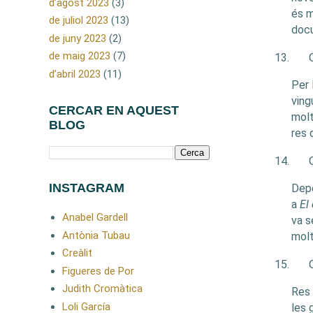
d’agost 2023
(3)
és m
de juliol 2023
(13)
docu
de juny 2023
(2)
de maig 2023
(7)
13.
d’abril 2023
(11)
Per 
ving
CERCAR EN AQUEST
molt
BLOG
res
14.
INSTAGRAM
Dep
a
El
Anabel Gardell
va s
Antònia Tubau
molt
Creàlit
15.
Figueres de Por
Judith Cromàtica
Res 
Loli García
les 