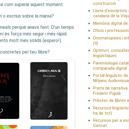
construcció
 sé com superar aquest moment.
Llista d'escriptors
i o escrius sobre la marxa?
catalana de la Viqu
Memòria digital de
 lineals perquè anava fent. D’un temps
Oficis i profession
amí és força més segur i més ràpid.
Onomatopeies i int
 sento molt més sòlids (espero!).
(II)
Optimot, consulte
concretes pel teu llibre?
lingüístiques
Paremiologia cata
comparada digital
Portal lingüístic de
Mitjans Audiovisua
Premi de narrativa
Frederic Pujulà
Prèstec de llibres 
Recursos lingüístics
ha de tot)
Recursos per a esc
Gencat