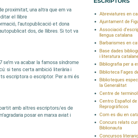
ESCRIPTORS
 de proximitat; una altra que em va
Abreviatures en ca
itar el llibre
Ajuntament de Fig
mació, l’autopublicació et dona
Associació d'escri
utopublicat dos, de llibres. Si tot va
llengua catalana
Barbarismes en ca
Base dades bibliog
i literatura catalan
017 se’m va acabar la famosa síndrome
Bibliografia per a 
: si tens certa ambició literària i
Biblioteca Fages d
s escriptora o escriptor. Per a mi és
Biblioteques espec
la Generalitat
Centre de terminol
Centro Español de
Reprográficos
partit amb altres escriptors/es de
Com es diu en cat
 m’agradaria posar en marxa aviat i
Concurs relats cur
Biblionauta
Concursos literari