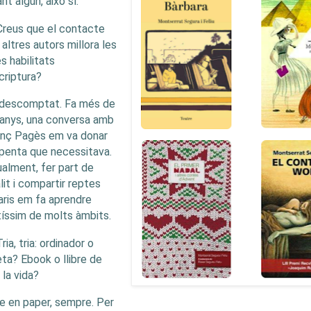
nt algun, això sí.
Creus que el contacte
altres autors millora les
s habilitats
criptura?
 descomptat. Fa més de
anys, una conversa amb
nç Pagès em va donar
penta que necessitava.
alment, fer part de
lit i compartir reptes
raris em fa aprendre
íssim de molts àmbits.
Tria, tria: ordinador o
reta? Ebook o llibre de
 la vida?
re en paper, sempre. Per