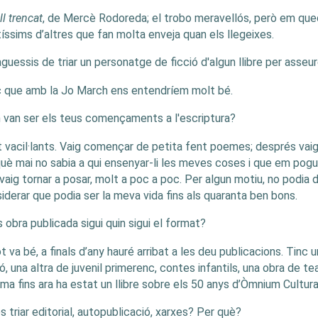
ll trencat
, de Mercè Rodoreda; el trobo meravellós, però em queda
íssims d’altres que fan molta enveja quan els llegeixes.
aguessis de triar un personatge de ficció d'algun llibre per asseure
 que amb la Jo March ens entendríem molt bé.
van ser els teus començaments a l'escriptura?
 vacil·lants. Vaig començar de petita fent poemes; després vaig
uè mai no sabia a qui ensenyar-li les meves coses i que em pogu
 vaig tornar a posar, molt a poc a poc. Per algun motiu, no podia 
iderar que podia ser la meva vida fins als quaranta ben bons.
 obra publicada sigui quin sigui el format?
ot va bé, a finals d’any hauré arribat a les deu publicacions. Tinc u
ió, una altra de juvenil primerenc, contes infantils, una obra de te
tima fins ara ha estat un llibre sobre els 50 anys d’Òmnium Cultura
s triar editorial, autopublicació, xarxes? Per què?