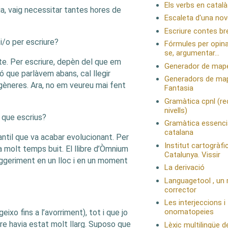
Els verbs en català
ia, vaig necessitar tantes hores de
Escaleta d'una novel
Escriure contes br
i/o per escriure?
Fórmules per opinar
se, argumentar...
nte. Per escriure, depèn del que em
Generador de mape
 que parlàvem abans, cal llegir
Generadors de ma
 gèneres. Ara, no em veureu mai fent
Fantasia
Gramàtica cpnl (re
nivells)
e que escrius?
Gramàtica essencia
catalana
fantil que va acabar evolucionant. Per
Institut cartogràfi
ia molt temps buit. El llibre d’Òmnium
Catalunya. Vissir
suggeriment en un lloc i en un moment
La derivació
Languagetool , un 
corrector
Les interjeccions i
onomatopeies
ixo fins a l’avorriment), tot i que jo
pre havia estat molt llarg. Suposo que
Lèxic multilingüe de