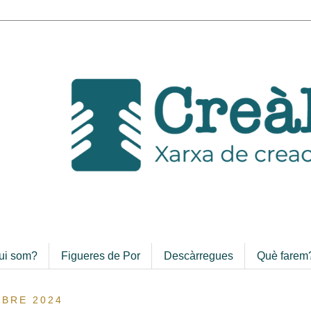
ui som?
Figueres de Por
Descàrregues
Què farem
UBRE 2024