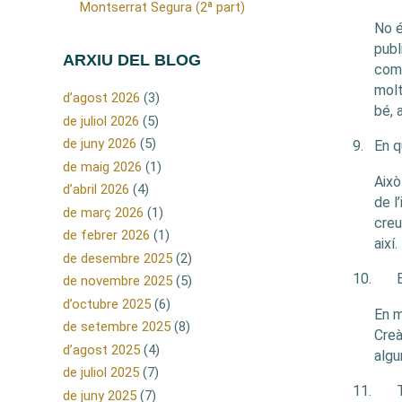
Montserrat Segura (2ª part)
No é
publ
ARXIU DEL BLOG
come
molt
d’agost 2026
(3)
bé, 
de juliol 2026
(5)
de juny 2026
(5)
9.
En q
de maig 2026
(1)
Això
d’abril 2026
(4)
de l
de març 2026
(1)
creu
de febrer 2026
(1)
així.
de desembre 2025
(2)
10.
de novembre 2025
(5)
d’octubre 2025
(6)
En m
de setembre 2025
(8)
Creà
d’agost 2025
(4)
algu
de juliol 2025
(7)
11.
de juny 2025
(7)