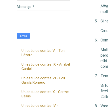
Mira
Missatge
*
molt
5.
Si h
Crec
6.
Com 
Molt
Un estiu de contes V - Toni
Lázaro
perq
m’hi
Un estiu de contes IX - Anabel
cons
Gardell
7.
Tens
Un estiu de contes VI - Loli
García Romero
Si t
ficc
Un estiu de contes X - Carme
Ballús
L’úl
Un estiu de contes IV -
8.
Vare