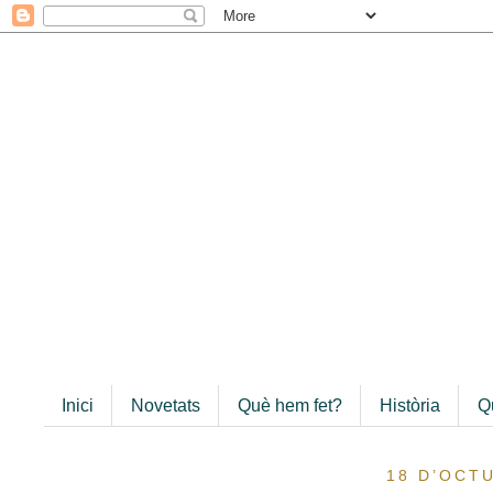
Inici
Novetats
Què hem fet?
Història
Q
18 D’OCT