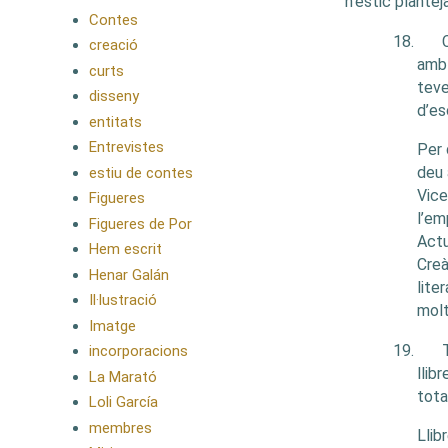
n’estic planteja
Contes
18.
creació
amb 
curts
teve
disseny
d’es
entitats
Entrevistes
Per
deu 
estiu de contes
Vice
Figueres
l’em
Figueres de Por
Actu
Hem escrit
Creà
Henar Galán
lite
Il·lustració
molt
Imatge
19.
incorporacions
llib
La Marató
tota
Loli García
membres
Llib