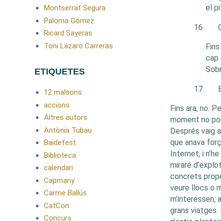
el p
Montserrat Segura
Paloma Gómez
16.
Ricard Sayeras
Toni Lázaro Carreras
Fins
cap 
Sobr
ETIQUETES
17.
12 malsons
accions
Fins ara, no. Pe
Altres autors
moment no podi
Antònia Tubau
Després vaig a
que anava for
Baidefest
Internet, i n’h
Biblioteca
miraré d’explot
calendari
concrets prope
Capmany
veure llocs o
Carme Ballús
m’interessen, 
CatCon
grans viatges
Concurs