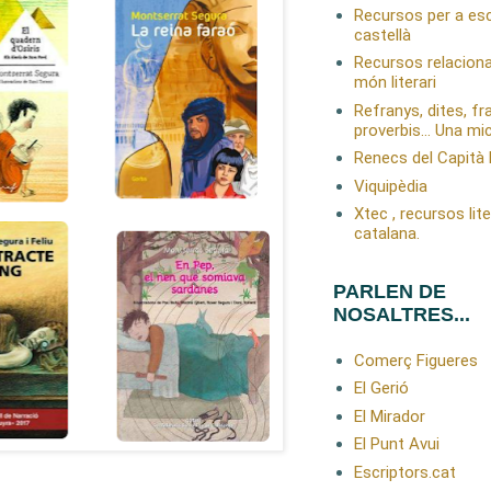
Recursos per a esc
castellà
Recursos relacion
món literari
Refranys, dites, fr
proverbis… Una mic
Renecs del Capità
Viquipèdia
Xtec , recursos lit
catalana.
PARLEN DE
NOSALTRES...
Comerç Figueres
El Gerió
El Mirador
El Punt Avui
Escriptors.cat