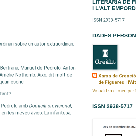
LITERÀRIA DE 
I L’ALT EMPOR
ISSN 2938-5717
DADES PERSON
ordinari sobre un autor extraordinari.
 Bertrana, Manuel de Pedrolo, Anton
mélie Nothomb. Això, dit molt de
Xarxa de Creació
quan escric.
de Figueres i l'A
Visualitza el meu perf
 tant?
 Pedrolo amb
Domicili provisional
,
ISSN 2938-5717
t en les meves àvies. La infantesa,