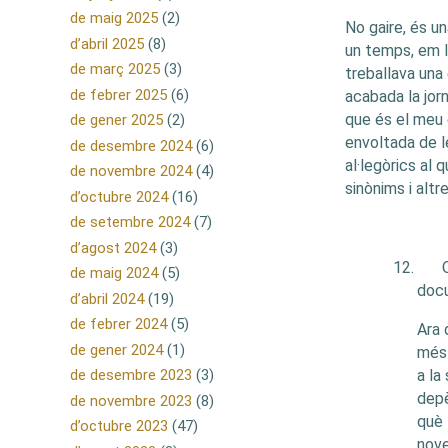
de maig 2025
(2)
No gaire, és u
d’abril 2025
(8)
un temps, em l
de març 2025
(3)
treballava una
de febrer 2025
(6)
acabada la jorna
que és el meu e
de gener 2025
(2)
envoltada de 
de desembre 2024
(6)
al·legòrics al 
de novembre 2024
(4)
sinònims i altres
d’octubre 2024
(16)
de setembre 2024
(7)
d’agost 2024
(3)
12.
de maig 2024
(5)
docu
d’abril 2024
(19)
de febrer 2024
(5)
Ara 
de gener 2024
(1)
més 
de desembre 2023
(3)
a la
depè
de novembre 2023
(8)
què 
d’octubre 2023
(47)
nove