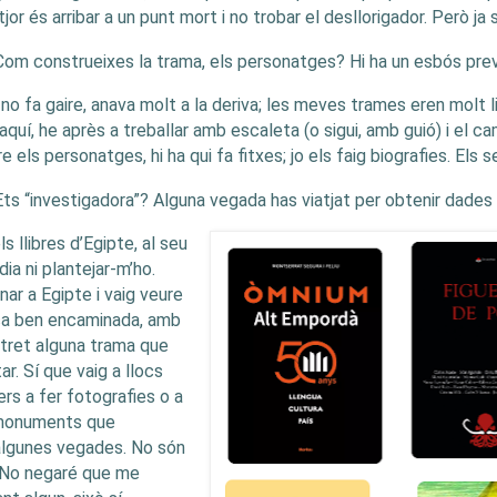
itjor és arribar a un punt mort i no trobar el desllorigador. Però
ja
Com construeixes la trama, els personatges? Hi ha un esbós prev
 no fa gaire, anava molt a la deriva; les meves trames eren molt
aquí, he après a treballar amb escaleta (o sigui, amb guió) i el c
e els personatges, hi ha qui fa fitxes; jo els faig biografies. Els
Ets “investigadora”? Alguna vegada has viatjat per obtenir dades 
ls llibres d’Egipte, al seu
a ni plantejar-m’ho.
nar a Egipte i vaig veure
ça ben encaminada, amb
e tret alguna trama que
ar. Sí que vaig a llocs
rs a fer fotografies o a
 monuments que
algunes vegades. No són
. No negaré que me