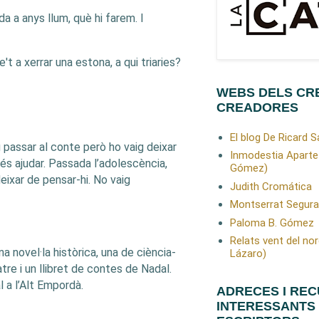
 a anys llum, què hi farem. I
't a xerrar una estona, a qui triaries?
WEBS DELS CR
CREADORES
El blog De Ricard 
 passar al conte però ho vaig deixar
Inmodestia Aparte
és ajudar. Passada l’adolescència,
Gómez)
deixar de pensar-hi. No vaig
Judith Cromática
Montserrat Segura
Paloma B. Gómez
Relats vent del nor
na novel·la històrica, una de ciència-
Lázaro)
atre i un llibret de contes de Nadal.
l a l’Alt Empordà.
ADRECES I RE
INTERESSANTS 