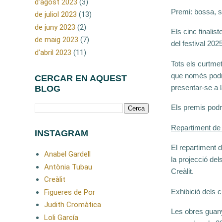
d’agost 2023
(3)
Premi: bossa, s
de juliol 2023
(13)
de juny 2023
(2)
Els cinc finalis
de maig 2023
(7)
del festival 2025
d’abril 2023
(11)
Tots els curtme
que només podran
CERCAR EN AQUEST
presentar-se a l
BLOG
Els premis podr
Repartiment de
INSTAGRAM
El repartiment d
Anabel Gardell
la projecció del
Antònia Tubau
Creàlit.
Creàlit
Exhibició dels 
Figueres de Por
Judith Cromàtica
Les obres guany
Loli García