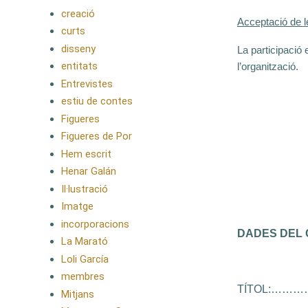
creació
Acceptació de 
curts
disseny
La participació 
entitats
l’organització.
Entrevistes
estiu de contes
Figueres
Figueres de Por
Hem escrit
Henar Galán
Il·lustració
Imatge
incorporacions
DADES DEL
La Marató
Loli García
membres
TÍTOL:……
Mitjans