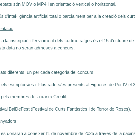
eptats són MOV o MP4 i en orientació vertical o horitzontal.
s d’intel·ligència artificial total o parcialment per a la creació dels cu
entació
r a la inscripció i l’enviament dels curtmetratges és el 15 d’octubre 
sta data no seran admeses a concurs.
rats diferents, un per cada categoria del concurs:
pels escriptors/es i il·lustradors/es presents al Figueres de Por IV el
t pels membres de la xarxa Creàlit.
tival BaiDeFest (Festival de Curts Fantàstics i de Terror de Roses).
anyadors
es donaran a conèixer l’1 de novembre de 2025 a través de la pàgina