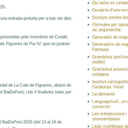
Els verbs en català
025.
Escaleta d'una novel
Escriure contes br
una entrada gratuïta per a tots els dies
Fórmules per opinar
se, argumentar...
s presentats pels membres de Creàlit,
Generador de mape
s als Figueres de Por IV, que no podran
Generadors de ma
Fantasia
Gramàtica cpnl (re
nivells)
Gramàtica essencia
catalana
Institut cartogràfi
ontal de La Cate de Figueres, abans de
Catalunya. Vissir
 BaiDeFest, i els 5 finalistes triats per
La derivació
Languagetool , un 
corrector
Les interjeccions i
onomatopeies
al BaiDeFest 2025 (del 13 al 16 de
Lèxic multilingüe de