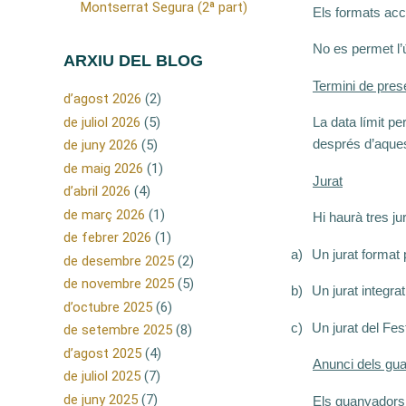
Montserrat Segura (2ª part)
Els formats acc
No es permet l’ú
ARXIU DEL BLOG
Termini de pres
d’agost 2026
(2)
de juliol 2026
(5)
La data límit pe
després d’aque
de juny 2026
(5)
de maig 2026
(1)
Jurat
d’abril 2026
(4)
de març 2026
(1)
Hi haurà tres ju
de febrer 2026
(1)
a)
Un jurat format 
de desembre 2025
(2)
de novembre 2025
(5)
b)
Un jurat integra
d’octubre 2025
(6)
c)
Un jurat del Fes
de setembre 2025
(8)
d’agost 2025
(4)
Anunci dels gu
de juliol 2025
(7)
de juny 2025
(7)
Els guanyadors 