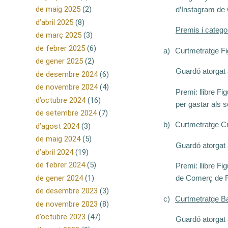
de maig 2025
(2)
d’Instagram de 
d’abril 2025
(8)
Premis i catego
de març 2025
(3)
de febrer 2025
(6)
a)
Curtmetratge Fi
de gener 2025
(2)
Guardó atorgat a
de desembre 2024
(6)
de novembre 2024
(4)
Premi: llibre Fi
d’octubre 2024
(16)
per gastar als 
de setembre 2024
(7)
b)
Curtmetratge Cr
d’agost 2024
(3)
de maig 2024
(5)
Guardó atorgat al
d’abril 2024
(19)
de febrer 2024
(5)
Premi: llibre Fi
de gener 2024
(1)
de Comerç de Fi
de desembre 2023
(3)
c)
Curtmetratge B
de novembre 2023
(8)
d’octubre 2023
(47)
Guardó atorgat a