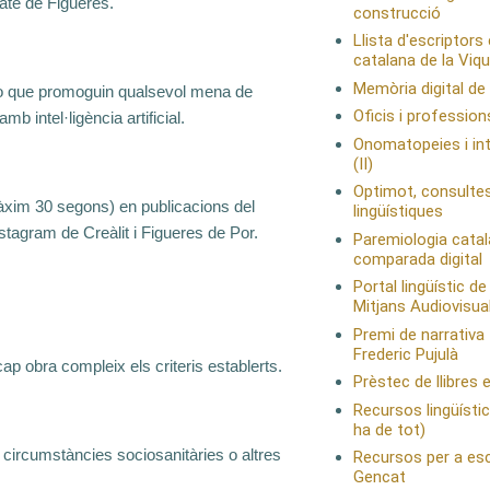
ate de Figueres.
construcció
Llista d'escriptors
catalana de la Viqu
Memòria digital de
 o que promoguin qualsevol mena de
Oficis i profession
 intel·ligència artificial.
Onomatopeies i int
(II)
Optimot, consulte
(màxim 30 segons) en publicacions del
lingüístiques
tagram de Creàlit i Figueres de Por.
Paremiologia cata
comparada digital
Portal lingüístic de
Mitjans Audiovisua
Premi de narrativa
Frederic Pujulà
ap obra compleix els criteris establerts.
Prèstec de llibres 
Recursos lingüístics
ha de tot)
i circumstàncies sociosanitàries o altres
Recursos per a esc
Gencat