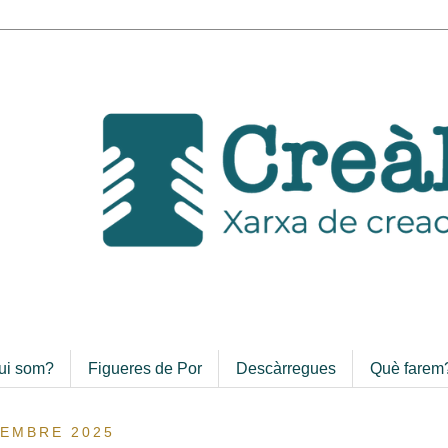
ui som?
Figueres de Por
Descàrregues
Què farem
TEMBRE 2025