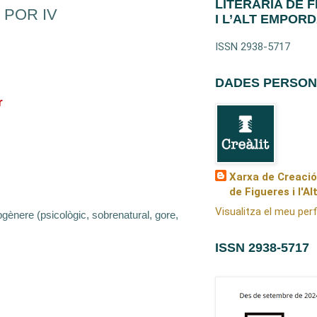
LITERÀRIA DE 
POR IV
I L’ALT EMPOR
ISSN 2938-5717
DADES PERSON
r
Xarxa de Creació
de Figueres i l'A
Visualitza el meu perf
gènere (psicològic, sobrenatural, gore,
ISSN 2938-5717