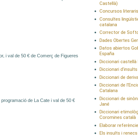
Castellà)
Concursos literaris
Consultes lingüísti
catalana
Corrector de Soft
Dades Obertes Ge
Datos abiertos Go
España
or,
i val de 50 € de Comerç de Figueres
Diccionari castellà
Diccionari d'insult
Diccionari de deriv
Diccionari de l'Enc
Catalana
Diccionari de sinò
a programació de La Cate i val de 50 €
Jané
Diccionari etimològ
Coromines català
Elaborar referèncie
Els insults i renec