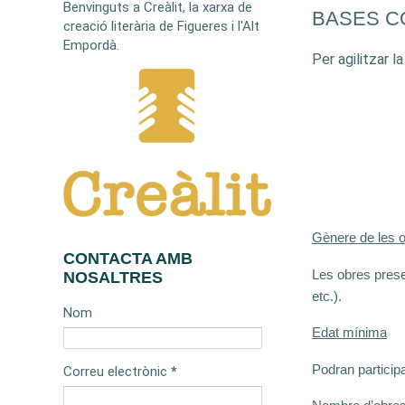
Benvinguts a Creàlit, la xarxa de
BASES C
creació literària de Figueres i l'Alt
Empordà.
Per agilitzar l
Gènere de les 
CONTACTA AMB
Les obres prese
NOSALTRES
etc.).
Nom
Edat mínima
Podran particip
Correu electrònic
*