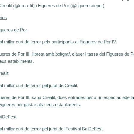
Creàlit (@crea_lit) i Figueres de Por (@figueresdepor).
ries
gueres de Por
l millor curt de terror pels participants al Figueres de Por IV.
gueres de Por III, llibreta amb bolígraf, clauer i tassa del Figueres de P
seus establiments.
eàlit
 millor curt de terror pel jurat de Creàlit.
gueres de Por III, xapa Creàlit, dues entrades per a un espectaclede l
gueres per gastar als seus establiments.
aiDeFest
l millor curt de terror pel jurat del Festival BaiDeFest.