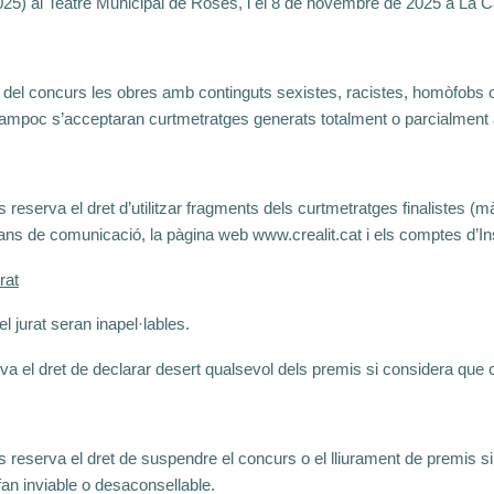
5) al Teatre Municipal de Roses, i el 8 de novembre de 2025 a La C
del concurs les obres amb continguts sexistes, racistes, homòfobs
ampoc s’acceptaran curtmetratges generats totalment o parcialment amb
s reserva el dret d’utilitzar fragments dels curtmetratges finalistes 
ans de comunicació, la pàgina web www.crealit.cat i els comptes d’Ins
rat
l jurat seran inapel·lables.
rva el dret de declarar desert qualsevol dels premis si considera que c
s reserva el dret de suspendre el concurs o el lliurament de premis s
fan inviable o desaconsellable.