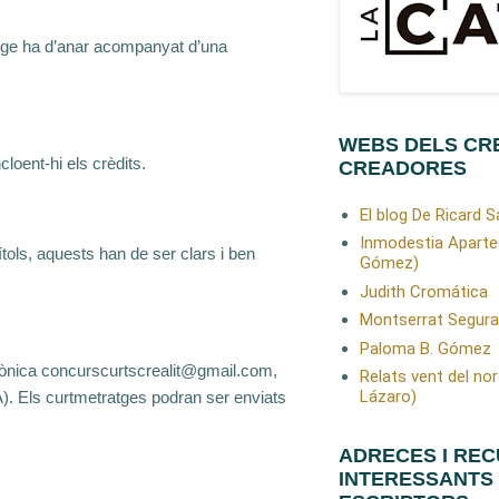
atge ha d’anar acompanyat d’una
WEBS DELS CR
loent-hi els crèdits.
CREADORES
El blog De Ricard 
Inmodestia Aparte
tols, aquests han de ser clars i ben
Gómez)
Judith Cromática
Montserrat Segura
Paloma B. Gómez
ctrònica concurscurtscrealit@gmail.com,
Relats vent del nor
Lázaro)
A). Els curtmetratges podran ser enviats
ADRECES I RE
INTERESSANTS 