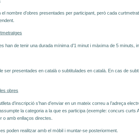
s
en el nombre d’obres presentades per participant, però cada curtmetr
pendent.
rtmetratges
es han de tenir una durada mínima d’1 minut i màxima de 5 minuts, inc
e ser presentades en català o subtitulades en català. En cas de subtí
les obres
utlleta d’inscripció s’han d’enviar en un mateix correu a l’adreça ele
l’assumpte la categoria a la que es participa (exemple: concurs curts 
 o amb enllaços directes.
es poden realitzar amb el mòbil i muntar-se posteriorment.