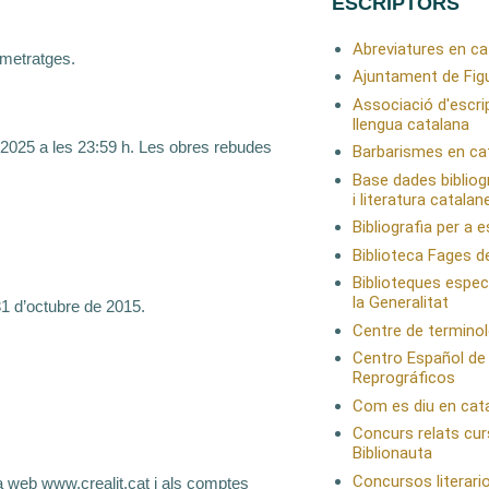
ESCRIPTORS
Abreviatures en ca
rtmetratges.
Ajuntament de Fig
Associació d'escri
llengua catalana
de 2025 a les 23:59 h. Les obres rebudes
Barbarismes en ca
Base dades bibliog
i literatura catalan
Bibliografia per a 
Biblioteca Fages d
Biblioteques espec
la Generalitat
 31 d’octubre de 2015.
Centre de terminol
Centro Español de
Reprográficos
Com es diu en cat
Concurs relats cur
Biblionauta
Concursos literari
 web www.crealit.cat i als comptes