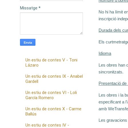
Nombre d’obre
Missatge
*
No hi ha límit 
inscripció inde
Durada dels cu
Els curtmetratg
Idioma
Un estiu de contes V - Toni
Lázaro
Les obres han d
sincronitzats.
Un estiu de contes IX - Anabel
Gardell
Presentació de 
Un estiu de contes VI - Loli
Les obres i la b
García Romero
especificant a 
Un estiu de contes X - Carme
amb WeTransfer
Ballús
Les gravacions 
Un estiu de contes IV -