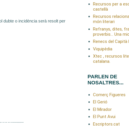
Recursos per a esc
castellà
Recursos relacion
l dubte o incidència serà resolt per
món literari
Refranys, dites, fr
proverbis… Una mic
Renecs del Capità
Viquipèdia
Xtec , recursos lit
catalana.
PARLEN DE
NOSALTRES...
Comerç Figueres
El Gerió
El Mirador
El Punt Avui
.......
Escriptors.cat