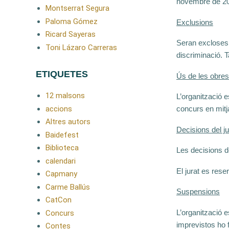
novembre de 202
Montserrat Segura
Paloma Gómez
Exclusions
Ricard Sayeras
Seran excloses 
Toni Lázaro Carreras
discriminació. T
ETIQUETES
Ús de les obres
12 malsons
L’organització e
accions
concurs en mitj
Altres autors
Decisions del ju
Baidefest
Biblioteca
Les decisions de
calendari
El jurat es rese
Capmany
Carme Ballús
Suspensions
CatCon
L’organització e
Concurs
imprevistos ho 
Contes