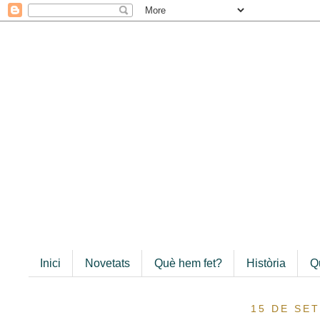
Inici
Novetats
Què hem fet?
Història
Q
15 DE SE