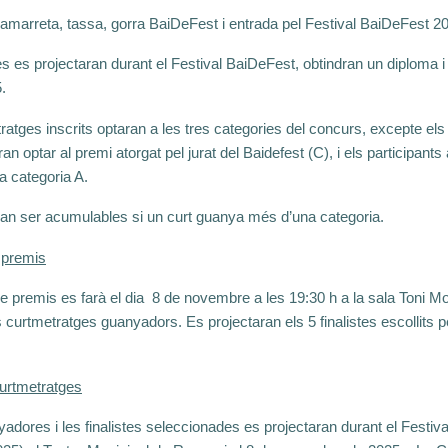
amarreta, tassa, gorra BaiDeFest i entrada pel Festival BaiDeFest 2
tes es projectaran durant el Festival BaiDeFest, obtindran un diploma i 
.
tratges inscrits optaran a les tres categories del concurs, excepte el
 optar al premi atorgat pel jurat del Baidefest (C), i els participant
a categoria A.
an ser acumulables si un curt guanya més d’una categoria.
 premis
e premis es farà el dia
8 de novembre a les 19:30 h a la sala Toni M
s curtmetratges guanyadors. Es projectaran els 5 finalistes escollits pel
curtmetratges
adores i les finalistes seleccionades es projectaran durant el Festiv